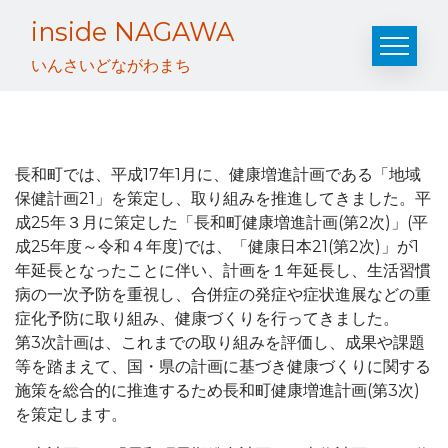
Skip
inside NAGAWA
to
content
いんさいどながわまち
長和町では、平成17年1月に、健康増進計画である「地域
保健計画21」を策定し、取り組みを推進してきました。平
成25年３月に策定した「長和町健康増進計画(第2次)」(平
成25年度～令和４年度)では、「健康日本21(第2次)」が1
年延長となったことに伴い、計画を１年延長し、生活習慣
病の一次予防を重視し、合併症の発症や症状進展などの重
症化予防に取り組み、健康づくりを行ってきました。
第3次計画は、これまでの取り組みを評価し、成果や課題
等を踏まえて、国・県の計画に基づき健康づくりに関する
施策を総合的に推進するため長和町健康増進計画(第3次)
を策定します。