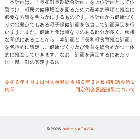
本計画は、「長和町長期総合計画」を上位計画として位
置づけ、町民の健康増進を図るための基本的事項と推進に
必要な方策を明らかにするものです。本計画から健康づく
りの出発点でもある母子保健計画を包含して計画策定を行
います。また、健康と食は重なりのある部分が多く、密接
な関係にあることから、本計画と「長和町食育推進計画」
を包括的に策定し、健康づくり及び食育を総合的かつ一体
的に推進していきます。なお、計画を策定するにあたり、
国・県・町の関連する法..
投
令和６年４月１日付人事異動
令和６年３月長和町議会第１
内示
回定例会審議結果について
稿
ナ
ビ
ゲ
© 2026
inside NAGAWA