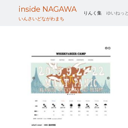
Skip
inside NAGAWA
to
りんく集
ゆいねっ
content
いんさいどながわまち